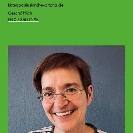
kita@​pauluskirche-altona.​de
Geschäftlich
040 / 850 14 98