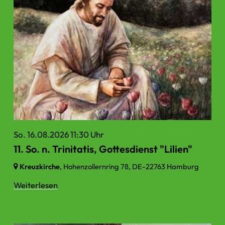
So. 16.08.2026 11:30 Uhr
11. So. n. Trinitatis, Gottesdienst "Lilien"
Kreuzkirche
, Hohenzollernring 78,
DE-22763 Hamburg
Weiterlesen