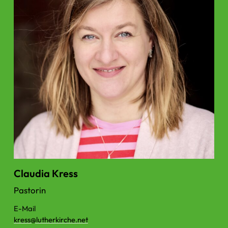
Claudia Kress
Pastorin
E-Mail
kress@​lutherkirche.​net