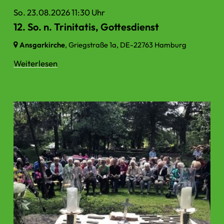
So. 23.08.2026 11:30 Uhr
12. So. n. Trinitatis, Gottesdienst
Ansgarkirche
, Griegstraße 1a,
DE-22763 Hamburg
Weiterlesen