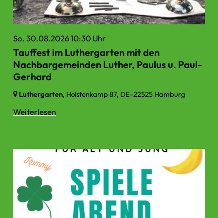
So. 30.08.2026 10:30 Uhr
Tauffest im Luthergarten mit den
Nachbargemeinden Luther, Paulus u. Paul-
Gerhard
Luthergarten
, Holstenkamp 87,
DE-22525 Hamburg
Weiterlesen