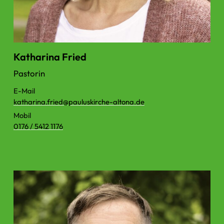
Katharina Fried
Pastorin
E-Mail
katharina.​fried@​pauluskirche-altona.​de
Mobil
0176 / 5412 1176